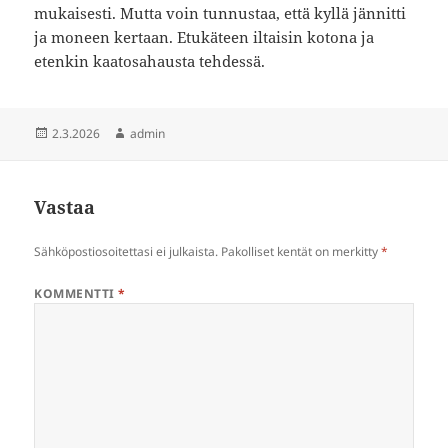
mukaisesti. Mutta voin tunnustaa, että kyllä jännitti
ja moneen kertaan. Etukäteen iltaisin kotona ja
etenkin kaatosahausta tehdessä.
Julkaistu
Kirjoittaja
2.3.2026
admin
Vastaa
Sähköpostiosoitettasi ei julkaista.
Pakolliset kentät on merkitty
*
KOMMENTTI
*