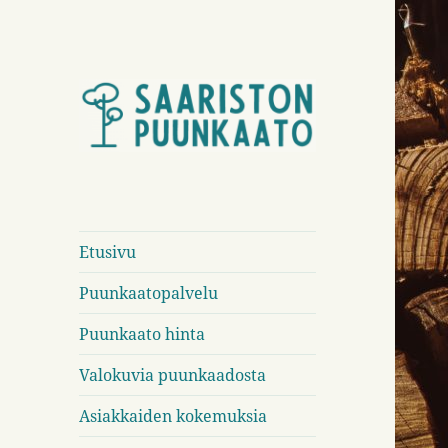
Kaadan puita Turun
Saariston
saaristossa ja Turun alueella
Puunkaato
Etusivu
Puunkaatopalvelu
Puunkaato hinta
Valokuvia puunkaadosta
Asiakkaiden kokemuksia