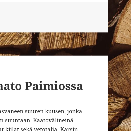
hapuiden kaato Nauvossa kesämökillä
aato Paimiossa
asvaneen suuren kuusen, jonka
en suuntaan. Kaatovälineinä
 kiilat sekä vetotalja. Karsin