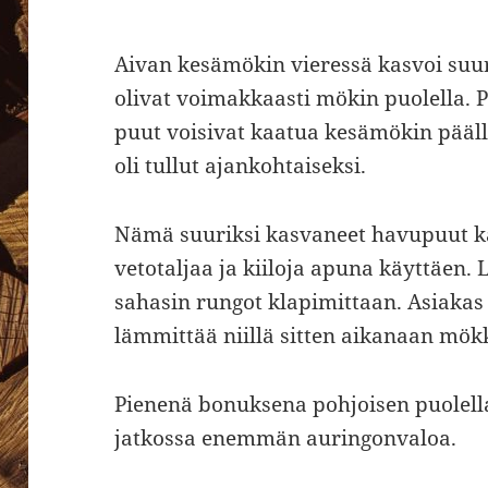
Aivan kesämökin vieressä kasvoi suur
olivat voimakkaasti mökin puolella. P
puut voisivat kaatua kesämökin pääl
oli tullut ajankohtaiseksi.
Nämä suuriksi kasvaneet havupuut k
vetotaljaa ja kiiloja apuna käyttäen. 
sahasin rungot klapimittaan. Asiakas h
lämmittää niillä sitten aikanaan mök
Pienenä bonuksena pohjoisen puolella
jatkossa enemmän auringonvaloa.