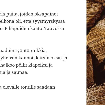
ia puita, joiden oksapainot
elkona oli, että syysmyrskyssä
le. Pihapuiden kaato Nauvossa
aadoin työntötunkkia,
Lyhensin kannot, karsin oksat ja
alkoo pöllit klapeiksi ja
kiä ja saunaa.
 olevalle tontille saadaan