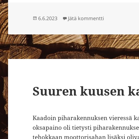
Julkaistu
artikkeliin Pi
6.6.2023
Jätä kommentti
Suuren kuusen k
Kaadoin piharakennuksen vieressä k
oksapaino oli tietysti piharakennuks
tehokkaan moottorisahan lisäksi olivat